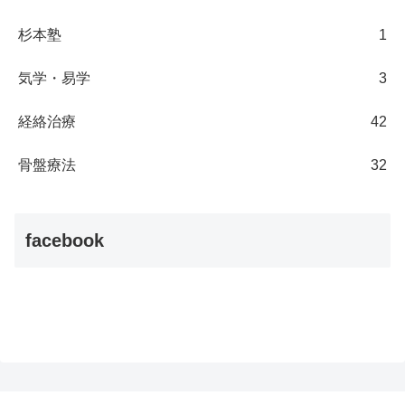
杉本塾
1
気学・易学
3
経絡治療
42
骨盤療法
32
facebook