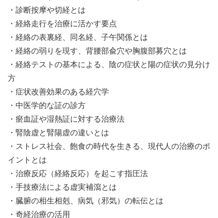
・診断按摩や切経とは
・経絡走行を治療に活かす要点
・経絡の表裏経、同名経、子午関係とは
・経絡の弱りを現す、背腰部兪穴や胸腹部募穴とは
・経絡テストの基本による、陰の症状と陽の症状の見分け
方
・症状改善効果のある経穴学
・中医学的な証の診方
・瘀血証や湿熱証に対する治療法
・腎陰虚と腎陽虚の違いとは
・ストレス社会、飽食の時代を生きる、現代人の治療のポ
イントとは
・治療反応（経絡反応）を起こす指圧法
・手技療法による虚実補瀉とは
・臓腑の相生相剋、病気（邪気）の転伝とは
・奇経治療の活用