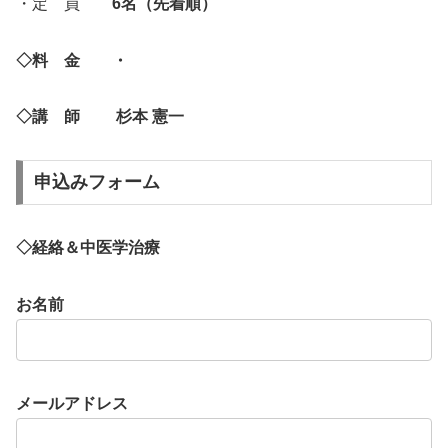
・定 員
6名（先着順）
◇料 金 ・
◇講 師 杉本 憲一
申込みフォーム
◇経絡＆中医学治療
お名前
メールアドレス