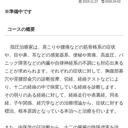
2019.11.27
2026.04.02
※準備中です
コースの概要
指圧治療家は、肩こりや腰痛などの筋骨格系の症状
や、目や鼻、耳などの感覚器系、便秘や胃痛、高血圧、パ
ニック障害などの内臓や自律神経系の不調にも対応出来る
ことが求められます。それぞれの症状に対して、胸腹部募
穴や背腰部兪穴の診断按摩、切経、経絡テストなどによ
り、十二の経絡の中で病変している経絡を診断します。
その弱りのある経絡に対して、経絡走行や表裏経、同名
経、子午関係、経穴学などの治療理論から、症状に対する
標治
、根本原因となっている
本治
へと治療を行います。
また、中医学の証診断から、十二の臓腑の陰陽虚実を診