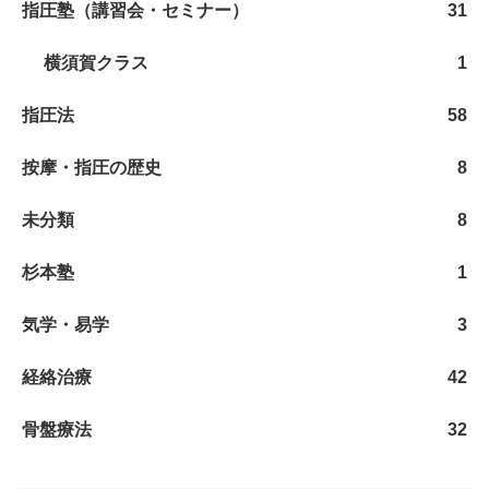
指圧塾（講習会・セミナー）
31
横須賀クラス
1
指圧法
58
按摩・指圧の歴史
8
未分類
8
杉本塾
1
気学・易学
3
経絡治療
42
骨盤療法
32