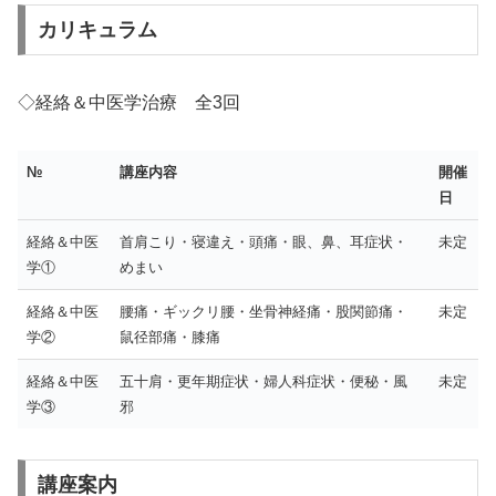
カリキュラム
◇経絡＆中医学治療 全3回
№
講座内容
開催
日
経絡＆中医
首肩こり・寝違え・頭痛・眼、鼻、耳症状・
未定
学①
めまい
経絡＆中医
腰痛・ギックリ腰・坐骨神経痛・股関節痛・
未定
学②
鼠径部痛・膝痛
経絡＆中医
五十肩・更年期症状・婦人科症状・便秘・風
未定
学③
邪
講座案内