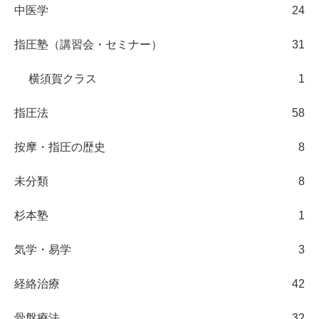
中医学
24
指圧塾（講習会・セミナー）
31
横須賀クラス
1
指圧法
58
按摩・指圧の歴史
8
未分類
8
杉本塾
1
気学・易学
3
経絡治療
42
骨盤療法
32