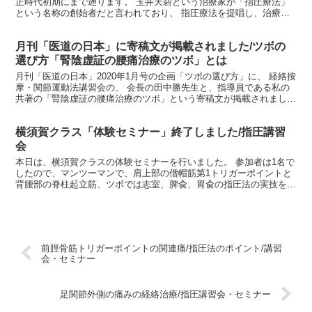
正時代初期にまで遡ります。 玉井天碧という治療家が「指圧療法」
という名称の創始者だと言われており、 指圧療法を提唱し、治療や
講習を始めたのは大正時代初期だったそうです。 玉井天碧...
月刊「医道の日本」に寄稿文が掲載されました/ツボの
選び方「腎陰虚証の腰痛治療のツボ」とは
月刊「医道の日本」2020年1月号の企画「ツボの選び方」に、 経絡按
摩・関節運動法講習会の、 会長の田中勝先生と、指導員である私の
共著の「腎陰虚証の腰痛治療のツボ」という寄稿文が掲載されまし
た。 ギックリ腰の症例に対して、 患者さんの体質や...
横須賀クラス「体験セミナー」終了しました/指圧講習
会
本日は、横須賀クラスの体験セミナーを行いました。 参加者は1名で
したので、マンツーマンで、肩上部の僧帽筋第1トリガーポイントと
背腰部の脊柱起立筋、ツボでは志室、脾兪、胃兪の指圧法の実技を行
いました。 前半は、 ・指圧とは ・古法按摩とは ・...
前脛骨筋トリガーポイントの関連痛/指圧法のポイント/講習
会・セミナー
足関節外側の痛みの経絡治療/指圧講習会・セミナー