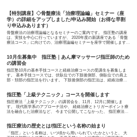
【特別講座】◇骨盤療法「治療理論編」セミナー（座
学）の詳細をアップしました/申込み開始（お得な早割
り申込みあります）
骨盤療法の治療理論編となるセミナーのご案内です。 指圧塾の講座
は、実技を中心に行っていますが、 2020年度の新講座である「骨盤
療法コース」に向けての、治療理論編セミナーを座学で開催します。
関節運動学的アプローチ（関節包内調整法）やアーテ...
10月生募集中 指圧塾｜あん摩マッサージ指圧師のため
の講習会
指圧塾10月の基本手技コースと経絡治療コースの受講生を募集しま
す。 基本手技コースでは、伏臥位での下肢後側部、側臥位での肩上
部・頚部の指圧法を行います。 下肢後側部の指圧法は、経絡治療で
は膀胱経や腎経、トリガーポイント療法ではハムストリング...
指圧塾「上級テクニック」コースを開催します
指圧療法「上級テクニック」の講習会を、11月、12月に開催しま
す。 現代医学系のアプローチ法や、 経絡治療とトリガーポイント療
法を融合した治療法など、 今まで公開してこなかった、 指圧療法の
上級テクニックをお伝えします。 治療効果を高めるプ...
指圧療法の歴史とは/指圧という名称の始まり
「指圧」という名称は、いつ頃から用いられていたかというと、 大