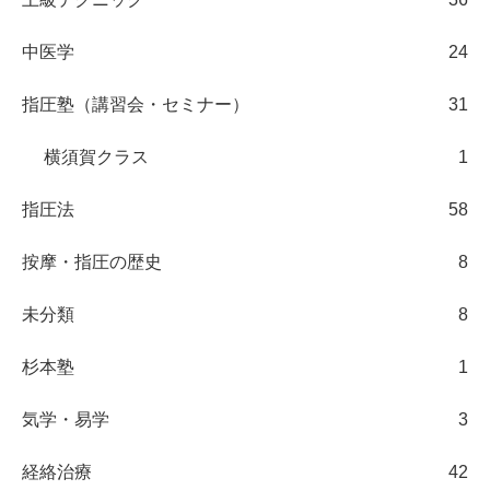
中医学
24
指圧塾（講習会・セミナー）
31
横須賀クラス
1
指圧法
58
按摩・指圧の歴史
8
未分類
8
杉本塾
1
気学・易学
3
経絡治療
42