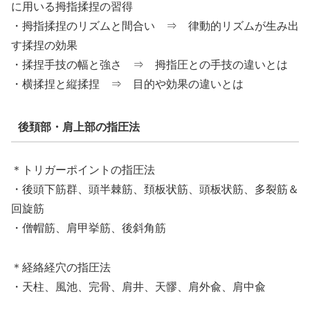
に用いる拇指揉捏の習得
・拇指揉捏のリズムと間合い ⇒ 律動的リズムが生み出
す揉捏の効果
・揉捏手技の幅と強さ ⇒ 拇指圧との手技の違いとは
・横揉捏と縦揉捏 ⇒ 目的や効果の違いとは
後頚部・肩上部の指圧法
＊トリガーポイントの指圧法
・後頭下筋群、頭半棘筋、頚板状筋、頭板状筋、多裂筋＆
回旋筋
・僧帽筋、肩甲挙筋、後斜角筋
＊経絡経穴の指圧法
・天柱、風池、完骨、肩井、天髎、肩外兪、肩中兪