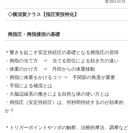
2021.07.23
◇横須賀クラス【指圧実技特化】
拇指圧・拇指揉捏の基礎
＊響きを起こす安定持続圧の基礎となる拇指圧の習得
・拇指の当て方 ⇒ 当てる部位による効き方の違い
・体重のかけ方 ⇒ 丹田からの体重移動
・拇指に体重をかけるコツ ⇒ 手関節の角度が重要
・手指による補瀉とは
・大脳辺縁系の働きによる自然な体の使い方とは
・拇指圧（安定持続圧）は、何秒間持続するのが効果的
か？
＊トリガーポイントやツボの触察、治療的摩法、調摩など