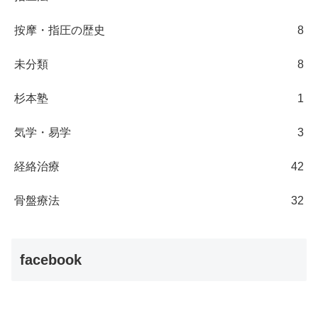
按摩・指圧の歴史
8
未分類
8
杉本塾
1
気学・易学
3
経絡治療
42
骨盤療法
32
facebook