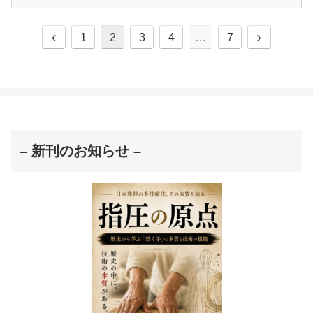
前
次
1
2
3
4
…
7
へ
へ
– 新刊のお知らせ –