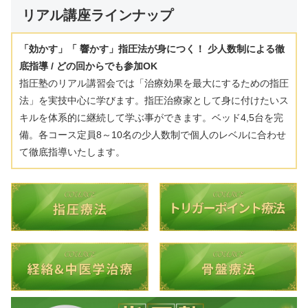
リアル講座ラインナップ
「効かす」「 響かす」指圧法が身につく！
少人数制による徹
底指導 / どの回からでも参加OK
指圧塾のリアル講習会では「治療効果を最大にするための指圧
法」を実技中心に学びます。指圧治療家として身に付けたいス
キルを体系的に継続して学ぶ事ができます。ベッド4,5台を完
備。各コース定員8～10名の少人数制で個人のレベルに合わせ
て徹底指導いたします。