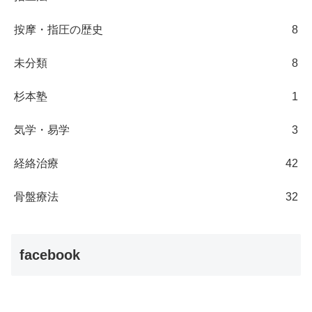
按摩・指圧の歴史
8
未分類
8
杉本塾
1
気学・易学
3
経絡治療
42
骨盤療法
32
facebook