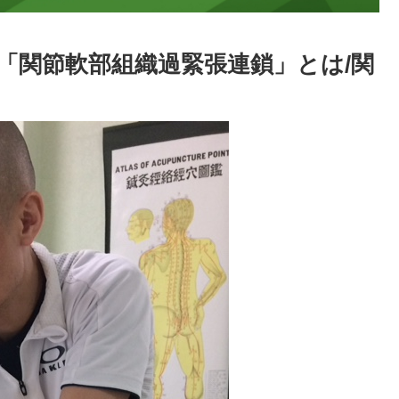
「関節軟部組織過緊張連鎖」とは/関