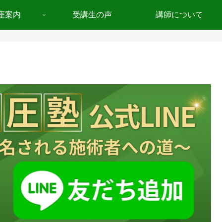
座案内
受講生の声
講師について