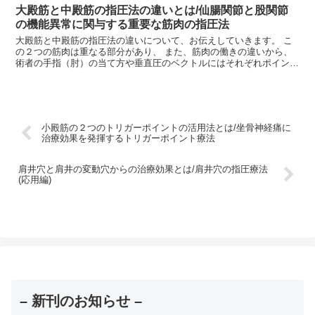
大殿筋と中殿筋の指圧法の違いとは/仙腸関節と股関節
の機能異常に関与する重要な筋肉の指圧法
大殿筋と中殿筋の指圧法の違いについて、お伝えしていきます。 こ
の２つの筋肉は重なる部分があり、 また、筋肉の働きの違いから、
術者の手指（肘）の当て方や垂直圧のベクトルにはそれぞれポイント
があります。 大殿筋は、腸骨や仙骨、尾骨、胸腰筋膜、仙...
小殿筋の２つのトリガーポイントの活用法とは/坐骨神経痛に
治療効果を発揮するトリガーポイント療法
肩井穴と肩井の変動穴からの治療効果とは/肩井穴の指圧療法
(応用編)
– 新刊のお知らせ –