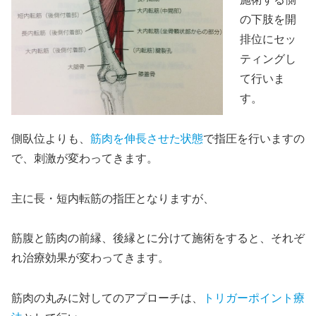
の下肢を開
排位にセッ
ティングし
て行いま
す。
側臥位よりも、
筋肉を伸長させた状態
で指圧を行いますの
で、刺激が変わってきます。
主に
長・短内転筋
の指圧となりますが、
筋腹と筋肉の前縁、後縁とに分けて施術をすると、それぞ
れ治療効果が変わってきます。
筋肉の丸みに対してのアプローチは、
トリガーポイント療