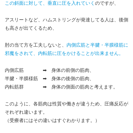
この斜面に対して、垂直に圧を入れていく
のですが、
アスリートなど、ハムストリングが発達してる人は、後側
も高さが出てくるため、
肘の当て方を工夫しないと、
内側広筋と半腱・半膜様筋に
邪魔をされて、内転筋に圧をかけることが出来ません。
内側広筋 ➡ 身体の
前側
の筋肉、
半腱・半膜様筋 ➡ 身体の
後側
の筋肉、
内転筋群 ➡ 身体の
側面
の筋肉と考えます。
このように、各筋肉は性質や働きが違うため、圧痛反応が
それぞれ違います。
（受療者にはその違いはすぐわかります。）