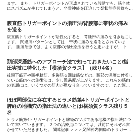
ます。 また、トリガーポイントが形成されている段階でも、筋全体
にスパズムが生じてしまうと、坐骨神経を圧迫して梨状筋症候群を引
き起こすことがあります。 梨状筋症候群は女性の方が多く...
腹直筋トリガーポイントの指圧法/背腰部に帯状の痛み
を送る
腹直筋トリガーポイントが活性化すると、背腰部の痛みを引き起こし
ます。 関連痛パターンとしては、帯状に痛みを送るとされていま
す。 腰痛治療では、よく腹部の指圧療法を行うと思いますが、 トリ
ガーポイント療法では、背腰部の疼痛部位と、だいたい同じ...
頚部深層筋へのアプローチ法で知っておきたいこと/指
圧実技に特化した【横須賀クラス】（残り4名）
後頭下筋群や頭半棘筋、多裂筋＆回旋筋などの、頚部の深層に付着し
ている筋肉への施術法は、少し難易度が上がります。 これらの筋肉
の表層には、いくつかの筋肉が重なり合っていますので、 ただ漠然
と押しているだけでは、狙った筋肉に適切な刺激は届きませ...
ほぼ同部位に存在するヒラメ筋第4トリガーポイントと
脾経の地機穴の指圧法の違いとは/横須賀クラス残り５
名
ヒラメ筋第4トリガーポイントと脾経のツボである地機の指圧法につ
いて書いていきます。 ２つの治療点については、以前にそれぞれ書
かせていただきました。 関連記事 ＞＞＞足関節内側痛のトリガーポ
イント療法/ヒラメ筋第4トリガーポイント ＞＞＞飲み...