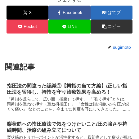
X
Facebook
はてブ
Pocket
LINE
コピー
sugimoto
関連記事
指圧法の間違った認識①【拇指の当て方編】/正しい指
圧法を習得し、拇指を守り治療効果を高める！
「拇指を反らして、広い面（指腹）で押す」 「"強く押す"ときは、
両拇指を重ねて押す（重ね拇指圧）」 「女性は指が細いから圧が鋭
くて痛い」 などのことを、今までに何度も耳にしてきました。 これ
らのことは、全てとは言いませんが、指圧の実践におい...
梨状筋への指圧療法で気をつけたいこと/圧の強さや持
続時間、治療の組み立てについて
梨状筋のトリガーポイントが活性化すると、殿部痛として症状が現れ