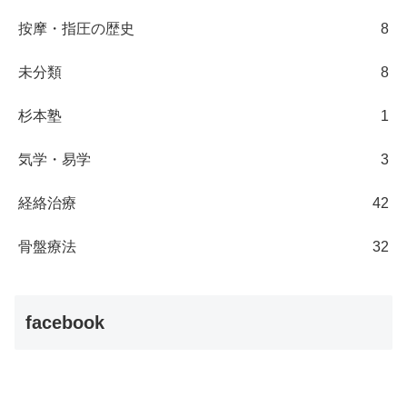
按摩・指圧の歴史
8
未分類
8
杉本塾
1
気学・易学
3
経絡治療
42
骨盤療法
32
facebook