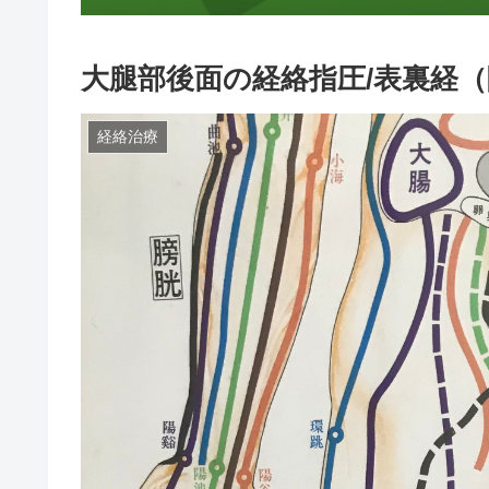
大腿部後面の経絡指圧/表裏経
経絡治療