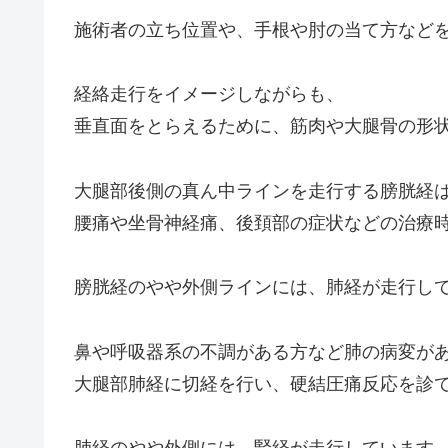
施術者の立ち位置や、手根や肘の当て方など
経絡走行をイメージしながらも、
垂直面をとらえるために、筋肉や大腿骨の形
大腿部後側の真ん中ラインを走行する膀胱経
腰痛や坐骨神経痛、後頚部の症状などの治療
膀胱経のやや外側ラインには、肺経が走行し
鼻や呼吸器系の不調がある方など肺の病変が
大腿部肺経に切経を行い、硬結圧痛反応を診