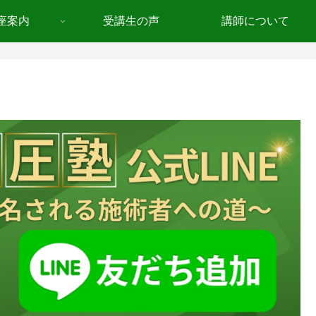
座案内
受講生の声
講師について