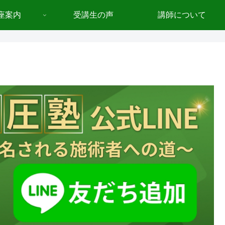
座案内
受講生の声
講師について