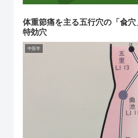
体重節痛を主る五行穴の「兪穴」
特効穴
中医学