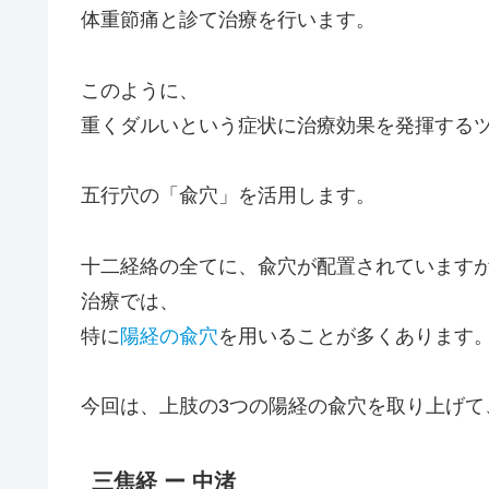
体重節痛と診て治療を行います。
このように、
重くダルいという症状に治療効果を発揮する
五行穴
の「
兪穴
」を活用します。
十二経絡の全てに、兪穴が配置されています
治療では、
特に
陽経の兪穴
を用いることが多くあります
今回は、上肢の3つの陽経の兪穴を取り上げて
三焦経 ー 中渚