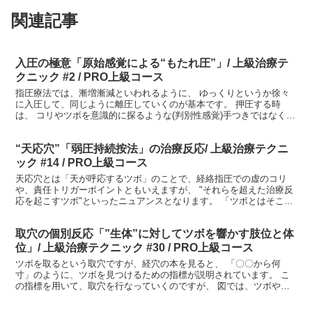
関連記事
入圧の極意「原始感覚による“もたれ圧”」/ 上級治療テ
クニック #2 / PRO上級コース
指圧療法では、漸増漸減といわれるように、 ゆっくりというか徐々
に入圧して、同じように離圧していくのが基本です。 押圧する時
は、 コリやツボを意識的に探るような(判別性感覚)手つきではなく、
本能的な原始感覚による身体の使い方で施術を行えると...
“天応穴”「弱圧持続按法」の治療反応/ 上級治療テクニ
ック #14 / PRO上級コース
天応穴とは「天が呼応するツボ」のことで、経絡指圧での虚のコリ
や、責任トリガーポイントともいえますが、 "それらを超えた治療反
応を起こすツボ"といったニュアンスとなります。 「ツボとはそこに
響きがあり、ツボを響かす技術をもって、はじめてツボと...
取穴の個別反応「”生体”に対してツボを響かす肢位と体
位」/ 上級治療テクニック #30 / PRO上級コース
ツボを取るという取穴ですが、経穴の本を見ると、 「〇〇から何
寸」のように、ツボを見つけるための指標が説明されています。 こ
の指標を用いて、取穴を行なっていくのですが、 図では、ツボや経
絡は平面的に描かれているので、実際の患者さんへの取穴は思...