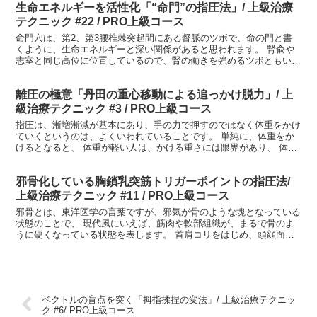
生命エネルギーを活性化「“命門”の指圧法」/ 上級治療
テクニック #22 / PRO上級コース
命門穴は、第2、第3腰椎棘突起間にある督脈のツボで、命の門と書
くように、生命エネルギーと深い関係があると思われます。 腎兪や
志室と同じ高位に位置しているので、腎の働きを強めるツボともいわ
れ、 補腎のツボとして、よく用いられます。 お灸の名人...
離圧の極意「丹田の重心移動による追っかけ脱力」/ 上
級治療テクニック #3 / PRO上級コース
指圧は、漸増漸減が基本にあり、手の力で押すのではなく体重をかけ
ていくというのは、よくいわれていることです。 単純に、体重をか
けるとなると、 体重が軽い人は、かける重さには限界があり、 体重
が重い人は、常に加減(遠慮)しながらの重心移動となり...
邪骨化している胸鎖乳突筋トリガーポイントの指圧法/
上級治療テクニック #11 / PRO上級コース
邪骨とは、東洋医学の言葉ですが、邪気が骨のような塊となっている
状態のことで、 現代風にいえば、筋肉や軟部組織が、まるで骨のよ
うに硬くなっている状態を表します。 首肩コリをはじめ、頭顔面部
の症状や強いストレス、自律神経の乱れなどで、 胸鎖乳突...
ベクトルの盲点を突く「拇指揉捏の変法」/ 上級治療テクニッ
ク #6/ PRO上級コース