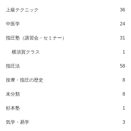
上級テクニック
36
中医学
24
指圧塾（講習会・セミナー）
31
横須賀クラス
1
指圧法
58
按摩・指圧の歴史
8
未分類
8
杉本塾
1
気学・易学
3